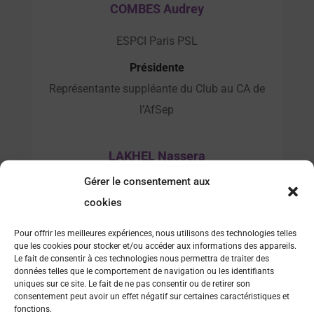
COMBES Audrey
ESPCI Paris PSL
Présidente
Représentante suppléante du Club au CA de
l’AfSep
LAKHEL Nassera
Gérer le consentement aux
L’Oréal
cookies
Vice-présidente
Pour offrir les meilleures expériences, nous utilisons des technologies telles
que les cookies pour stocker et/ou accéder aux informations des appareils.
CHENDO Christophe
Le fait de consentir à ces technologies nous permettra de traiter des
données telles que le comportement de navigation ou les identifiants
uniques sur ce site. Le fait de ne pas consentir ou de retirer son
Institut Pasteur
consentement peut avoir un effet négatif sur certaines caractéristiques et
Trésorier
fonctions.