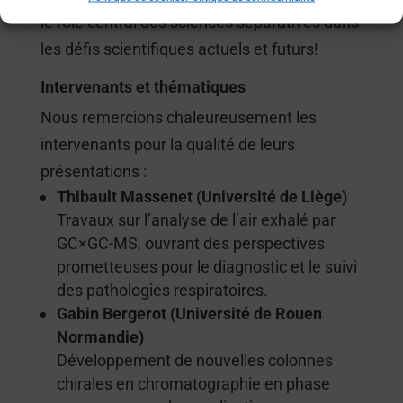
le rôle central des sciences séparatives dans
les défis scientifiques actuels et futurs!
Intervenants et thématiques
Nous remercions chaleureusement les
intervenants pour la qualité de leurs
présentations :
Thibault Massenet (Université de Liège)
Travaux sur l’analyse de l’air exhalé par
GC×GC-MS, ouvrant des perspectives
prometteuses pour le diagnostic et le suivi
des pathologies respiratoires.
Gabin Bergerot (Université de Rouen
Normandie)
Développement de nouvelles colonnes
chirales en chromatographie en phase