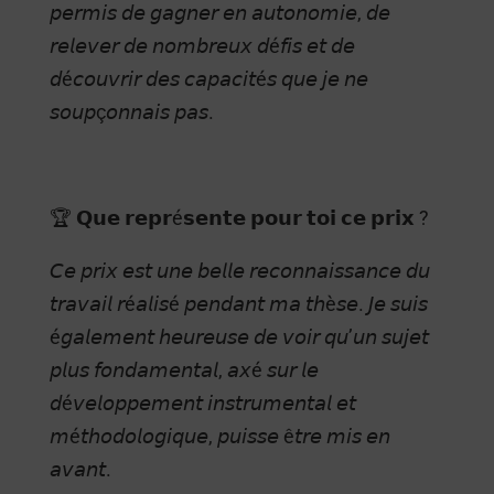
𝘱𝘦𝘳𝘮𝘪𝘴 𝘥𝘦 𝘨𝘢𝘨𝘯𝘦𝘳 𝘦𝘯 𝘢𝘶𝘵𝘰𝘯𝘰𝘮𝘪𝘦, 𝘥𝘦
𝘳𝘦𝘭𝘦𝘷𝘦𝘳 𝘥𝘦 𝘯𝘰𝘮𝘣𝘳𝘦𝘶𝘹 𝘥é𝘧𝘪𝘴 𝘦𝘵 𝘥𝘦
𝘥é𝘤𝘰𝘶𝘷𝘳𝘪𝘳 𝘥𝘦𝘴 𝘤𝘢𝘱𝘢𝘤𝘪𝘵é𝘴 𝘲𝘶𝘦 𝘫𝘦 𝘯𝘦
𝘴𝘰𝘶𝘱ç𝘰𝘯𝘯𝘢𝘪𝘴 𝘱𝘢𝘴.
🏆 𝗤𝘂𝗲 𝗿𝗲𝗽𝗿é𝘀𝗲𝗻𝘁𝗲 𝗽𝗼𝘂𝗿 𝘁𝗼𝗶 𝗰𝗲 𝗽𝗿𝗶𝘅 ?
𝘊𝘦 𝘱𝘳𝘪𝘹 𝘦𝘴𝘵 𝘶𝘯𝘦 𝘣𝘦𝘭𝘭𝘦 𝘳𝘦𝘤𝘰𝘯𝘯𝘢𝘪𝘴𝘴𝘢𝘯𝘤𝘦 𝘥𝘶
𝘵𝘳𝘢𝘷𝘢𝘪𝘭 𝘳é𝘢𝘭𝘪𝘴é 𝘱𝘦𝘯𝘥𝘢𝘯𝘵 𝘮𝘢 𝘵𝘩è𝘴𝘦. 𝘑𝘦 𝘴𝘶𝘪𝘴
é𝘨𝘢𝘭𝘦𝘮𝘦𝘯𝘵 𝘩𝘦𝘶𝘳𝘦𝘶𝘴𝘦 𝘥𝘦 𝘷𝘰𝘪𝘳 𝘲𝘶’𝘶𝘯 𝘴𝘶𝘫𝘦𝘵
𝘱𝘭𝘶𝘴 𝘧𝘰𝘯𝘥𝘢𝘮𝘦𝘯𝘵𝘢𝘭, 𝘢𝘹é 𝘴𝘶𝘳 𝘭𝘦
𝘥é𝘷𝘦𝘭𝘰𝘱𝘱𝘦𝘮𝘦𝘯𝘵 𝘪𝘯𝘴𝘵𝘳𝘶𝘮𝘦𝘯𝘵𝘢𝘭 𝘦𝘵
𝘮é𝘵𝘩𝘰𝘥𝘰𝘭𝘰𝘨𝘪𝘲𝘶𝘦, 𝘱𝘶𝘪𝘴𝘴𝘦 ê𝘵𝘳𝘦 𝘮𝘪𝘴 𝘦𝘯
𝘢𝘷𝘢𝘯𝘵.