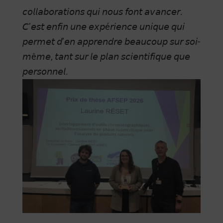
𝘤𝘰𝘭𝘭𝘢𝘣𝘰𝘳𝘢𝘵𝘪𝘰𝘯𝘴 𝘲𝘶𝘪 𝘯𝘰𝘶𝘴 𝘧𝘰𝘯𝘵 𝘢𝘷𝘢𝘯𝘤𝘦𝘳.
𝘊’𝘦𝘴𝘵 𝘦𝘯𝘧𝘪𝘯 𝘶𝘯𝘦 𝘦𝘹𝘱é𝘳𝘪𝘦𝘯𝘤𝘦 𝘶𝘯𝘪𝘲𝘶𝘦 𝘲𝘶𝘪
𝘱𝘦𝘳𝘮𝘦𝘵 𝘥’𝘦𝘯 𝘢𝘱𝘱𝘳𝘦𝘯𝘥𝘳𝘦 𝘣𝘦𝘢𝘶𝘤𝘰𝘶𝘱 𝘴𝘶𝘳 𝘴𝘰𝘪-
𝘮ê𝘮𝘦, 𝘵𝘢𝘯𝘵 𝘴𝘶𝘳 𝘭𝘦 𝘱𝘭𝘢𝘯 𝘴𝘤𝘪𝘦𝘯𝘵𝘪𝘧𝘪𝘲𝘶𝘦 𝘲𝘶𝘦
𝘱𝘦𝘳𝘴𝘰𝘯𝘯𝘦𝘭.