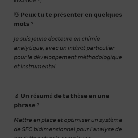
👋 𝗣𝗲𝘂𝘅-𝘁𝘂 𝘁𝗲 𝗽𝗿é𝘀𝗲𝗻𝘁𝗲𝗿 𝗲𝗻 𝗾𝘂𝗲𝗹𝗾𝘂𝗲𝘀
𝗺𝗼𝘁𝘀 ?
𝘑𝘦 𝘴𝘶𝘪𝘴 𝘫𝘦𝘶𝘯𝘦 𝘥𝘰𝘤𝘵𝘦𝘶𝘳𝘦 𝘦𝘯 𝘤𝘩𝘪𝘮𝘪𝘦
𝘢𝘯𝘢𝘭𝘺𝘵𝘪𝘲𝘶𝘦, 𝘢𝘷𝘦𝘤 𝘶𝘯 𝘪𝘯𝘵é𝘳ê𝘵 𝘱𝘢𝘳𝘵𝘪𝘤𝘶𝘭𝘪𝘦𝘳
𝘱𝘰𝘶𝘳 𝘭𝘦 𝘥é𝘷𝘦𝘭𝘰𝘱𝘱𝘦𝘮𝘦𝘯𝘵 𝘮é𝘵𝘩𝘰𝘥𝘰𝘭𝘰𝘨𝘪𝘲𝘶𝘦
𝘦𝘵 𝘪𝘯𝘴𝘵𝘳𝘶𝘮𝘦𝘯𝘵𝘢𝘭.
🔬 𝗨𝗻 𝗿é𝘀𝘂𝗺é 𝗱𝗲 𝘁𝗮 𝘁𝗵è𝘀𝗲 𝗲𝗻 𝘂𝗻𝗲
𝗽𝗵𝗿𝗮𝘀𝗲 ?
𝘔𝘦𝘵𝘵𝘳𝘦 𝘦𝘯 𝘱𝘭𝘢𝘤𝘦 𝘦𝘵 𝘰𝘱𝘵𝘪𝘮𝘪𝘴𝘦𝘳 𝘶𝘯 𝘴𝘺𝘴𝘵è𝘮𝘦
𝘥𝘦 𝘚𝘍𝘊 𝘣𝘪𝘥𝘪𝘮𝘦𝘯𝘴𝘪𝘰𝘯𝘯𝘦𝘭 𝘱𝘰𝘶𝘳 𝘭’𝘢𝘯𝘢𝘭𝘺𝘴𝘦 𝘥𝘦