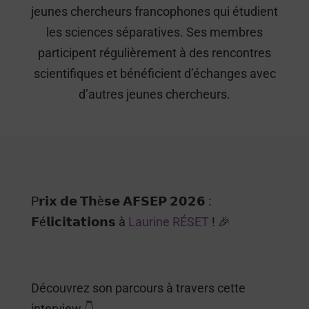
jeunes chercheurs francophones qui étudient
les sciences séparatives. Ses membres
participent régulièrement à des rencontres
scientifiques et bénéficient d’échanges avec
d’autres jeunes chercheurs.
P𝗿𝗶𝘅 𝗱𝗲 𝗧𝗵è𝘀𝗲 𝗔𝗙𝗦𝗘𝗣 𝟮𝟬𝟮𝟲 :
𝗙é𝗹𝗶𝗰𝗶𝘁𝗮𝘁𝗶𝗼𝗻𝘀 à
Laurine RÉSET
! 🎉
Découvrez son parcours à travers cette
interview 👇