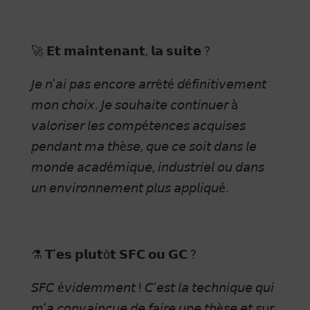
🚀 𝗘𝘁 𝗺𝗮𝗶𝗻𝘁𝗲𝗻𝗮𝗻𝘁, 𝗹𝗮 𝘀𝘂𝗶𝘁𝗲 ?
𝘑𝘦 𝘯’𝘢𝘪 𝘱𝘢𝘴 𝘦𝘯𝘤𝘰𝘳𝘦 𝘢𝘳𝘳ê𝘵é 𝘥é𝘧𝘪𝘯𝘪𝘵𝘪𝘷𝘦𝘮𝘦𝘯𝘵
𝘮𝘰𝘯 𝘤𝘩𝘰𝘪𝘹. 𝘑𝘦 𝘴𝘰𝘶𝘩𝘢𝘪𝘵𝘦 𝘤𝘰𝘯𝘵𝘪𝘯𝘶𝘦𝘳 à
𝘷𝘢𝘭𝘰𝘳𝘪𝘴𝘦𝘳 𝘭𝘦𝘴 𝘤𝘰𝘮𝘱é𝘵𝘦𝘯𝘤𝘦𝘴 𝘢𝘤𝘲𝘶𝘪𝘴𝘦𝘴
𝘱𝘦𝘯𝘥𝘢𝘯𝘵 𝘮𝘢 𝘵𝘩è𝘴𝘦, 𝘲𝘶𝘦 𝘤𝘦 𝘴𝘰𝘪𝘵 𝘥𝘢𝘯𝘴 𝘭𝘦
𝘮𝘰𝘯𝘥𝘦 𝘢𝘤𝘢𝘥é𝘮𝘪𝘲𝘶𝘦, 𝘪𝘯𝘥𝘶𝘴𝘵𝘳𝘪𝘦𝘭 𝘰𝘶 𝘥𝘢𝘯𝘴
𝘶𝘯 𝘦𝘯𝘷𝘪𝘳𝘰𝘯𝘯𝘦𝘮𝘦𝘯𝘵 𝘱𝘭𝘶𝘴 𝘢𝘱𝘱𝘭𝘪𝘲𝘶é.
⚗️ 𝗧’𝗲𝘀 𝗽𝗹𝘂𝘁ô𝘁 𝗦𝗙𝗖 𝗼𝘂 𝗚𝗖 ?
𝘚𝘍𝘊 é𝘷𝘪𝘥𝘦𝘮𝘮𝘦𝘯𝘵 ! 𝘊’𝘦𝘴𝘵 𝘭𝘢 𝘵𝘦𝘤𝘩𝘯𝘪𝘲𝘶𝘦 𝘲𝘶𝘪
𝘮’𝘢 𝘤𝘰𝘯𝘷𝘢𝘪𝘯𝘤𝘶𝘦 𝘥𝘦 𝘧𝘢𝘪𝘳𝘦 𝘶𝘯𝘦 𝘵𝘩è𝘴𝘦 𝘦𝘵 𝘴𝘶𝘳