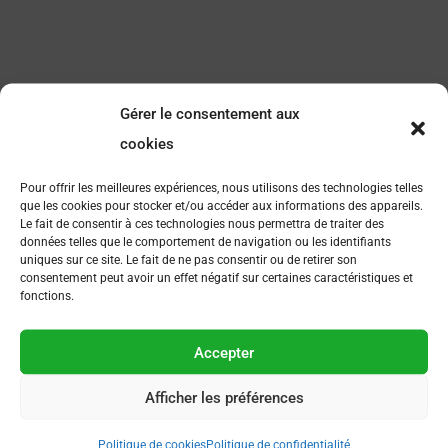
🔬 Forum Labo 2026 – Les sciences
Gérer le consentement aux
séparatives pour la recherche de
cookies
demain
À l’occasion du Forum LABO 2026, le Club
Pour offrir les meilleures expériences, nous utilisons des technologies telles
que les cookies pour stocker et/ou accéder aux informations des appareils.
Jeunes de l’AFSEP a organisé une session
Le fait de consentir à ces technologies nous permettra de traiter des
dédiée aux
sciences séparatives pour la
données telles que le comportement de navigation ou les identifiants
uniques sur ce site. Le fait de ne pas consentir ou de retirer son
recherche de demain
, mettant en avant des
consentement peut avoir un effet négatif sur certaines caractéristiques et
fonctions.
travaux innovants portés par de jeunes
chercheurs dans divers domaines
Accepter
d’application.
Afficher les préférences
Cette session a permis de valoriser des
approches analytiques de pointe et d’illustrer
Politique de cookies
Politique de confidentialité