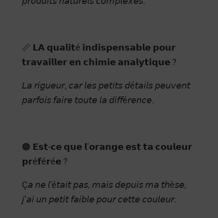
𝘱𝘳𝘰𝘥𝘶𝘪𝘵𝘴 𝘯𝘢𝘵𝘶𝘳𝘦𝘭𝘴 𝘤𝘰𝘮𝘱𝘭𝘦𝘹𝘦𝘴.
📏 𝗟𝗔 𝗾𝘂𝗮𝗹𝗶𝘁é 𝗶𝗻𝗱𝗶𝘀𝗽𝗲𝗻𝘀𝗮𝗯𝗹𝗲 𝗽𝗼𝘂𝗿
𝘁𝗿𝗮𝘃𝗮𝗶𝗹𝗹𝗲𝗿 𝗲𝗻 𝗰𝗵𝗶𝗺𝗶𝗲 𝗮𝗻𝗮𝗹𝘆𝘁𝗶𝗾𝘂𝗲 ?
𝘓𝘢 𝘳𝘪𝘨𝘶𝘦𝘶𝘳, 𝘤𝘢𝘳 𝘭𝘦𝘴 𝘱𝘦𝘵𝘪𝘵𝘴 𝘥é𝘵𝘢𝘪𝘭𝘴 𝘱𝘦𝘶𝘷𝘦𝘯𝘵
𝘱𝘢𝘳𝘧𝘰𝘪𝘴 𝘧𝘢𝘪𝘳𝘦 𝘵𝘰𝘶𝘵𝘦 𝘭𝘢 𝘥𝘪𝘧𝘧é𝘳𝘦𝘯𝘤𝘦.
🟠 𝗘𝘀𝘁-𝗰𝗲 𝗾𝘂𝗲 𝗹’𝗼𝗿𝗮𝗻𝗴𝗲 𝗲𝘀𝘁 𝘁𝗮 𝗰𝗼𝘂𝗹𝗲𝘂𝗿
𝗽𝗿é𝗳é𝗿é𝗲 ?
Ç𝘢 𝘯𝘦 𝘭’é𝘵𝘢𝘪𝘵 𝘱𝘢𝘴, 𝘮𝘢𝘪𝘴 𝘥𝘦𝘱𝘶𝘪𝘴 𝘮𝘢 𝘵𝘩è𝘴𝘦,
𝘫’𝘢𝘪 𝘶𝘯 𝘱𝘦𝘵𝘪𝘵 𝘧𝘢𝘪𝘣𝘭𝘦 𝘱𝘰𝘶𝘳 𝘤𝘦𝘵𝘵𝘦 𝘤𝘰𝘶𝘭𝘦𝘶𝘳.