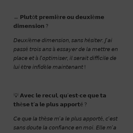
↔️ 𝗣𝗹𝘂𝘁ô𝘁 𝗽𝗿𝗲𝗺𝗶è𝗿𝗲 𝗼𝘂 𝗱𝗲𝘂𝘅𝗶è𝗺𝗲
𝗱𝗶𝗺𝗲𝗻𝘀𝗶𝗼𝗻 ?
𝘋𝘦𝘶𝘹𝘪è𝘮𝘦 𝘥𝘪𝘮𝘦𝘯𝘴𝘪𝘰𝘯, 𝘴𝘢𝘯𝘴 𝘩é𝘴𝘪𝘵𝘦𝘳. 𝘑’𝘢𝘪
𝘱𝘢𝘴𝘴é 𝘵𝘳𝘰𝘪𝘴 𝘢𝘯𝘴 à 𝘦𝘴𝘴𝘢𝘺𝘦𝘳 𝘥𝘦 𝘭𝘢 𝘮𝘦𝘵𝘵𝘳𝘦 𝘦𝘯
𝘱𝘭𝘢𝘤𝘦 𝘦𝘵 à 𝘭’𝘰𝘱𝘵𝘪𝘮𝘪𝘴𝘦𝘳, 𝘪𝘭 𝘴𝘦𝘳𝘢𝘪𝘵 𝘥𝘪𝘧𝘧𝘪𝘤𝘪𝘭𝘦 𝘥𝘦
𝘭𝘶𝘪 ê𝘵𝘳𝘦 𝘪𝘯𝘧𝘪𝘥è𝘭𝘦 𝘮𝘢𝘪𝘯𝘵𝘦𝘯𝘢𝘯𝘵 !
💡 𝗔𝘃𝗲𝗰 𝗹𝗲 𝗿𝗲𝗰𝘂𝗹, 𝗾𝘂’𝗲𝘀𝘁-𝗰𝗲 𝗾𝘂𝗲 𝘁𝗮
𝘁𝗵è𝘀𝗲 𝘁’𝗮 𝗹𝗲 𝗽𝗹𝘂𝘀 𝗮𝗽𝗽𝗼𝗿𝘁é ?
𝘊𝘦 𝘲𝘶𝘦 𝘭𝘢 𝘵𝘩è𝘴𝘦 𝘮’𝘢 𝘭𝘦 𝘱𝘭𝘶𝘴 𝘢𝘱𝘱𝘰𝘳𝘵é, 𝘤’𝘦𝘴𝘵
𝘴𝘢𝘯𝘴 𝘥𝘰𝘶𝘵𝘦 𝘭𝘢 𝘤𝘰𝘯𝘧𝘪𝘢𝘯𝘤𝘦 𝘦𝘯 𝘮𝘰𝘪. 𝘌𝘭𝘭𝘦 𝘮’𝘢