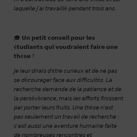
𝘭𝘢𝘲𝘶𝘦𝘭𝘭𝘦 𝘫’𝘢𝘪 𝘵𝘳𝘢𝘷𝘢𝘪𝘭𝘭é 𝘱𝘦𝘯𝘥𝘢𝘯𝘵 𝘵𝘳𝘰𝘪𝘴 𝘢𝘯𝘴.
🎓 𝗨𝗻 𝗽𝗲𝘁𝗶𝘁 𝗰𝗼𝗻𝘀𝗲𝗶𝗹 𝗽𝗼𝘂𝗿 𝗹𝗲𝘀
é𝘁𝘂𝗱𝗶𝗮𝗻𝘁𝘀 𝗾𝘂𝗶 𝘃𝗼𝘂𝗱𝗿𝗮𝗶𝗲𝗻𝘁 𝗳𝗮𝗶𝗿𝗲 𝘂𝗻𝗲
𝘁𝗵è𝘀𝗲 ?
𝘑𝘦 𝘭𝘦𝘶𝘳 𝘥𝘪𝘳𝘢𝘪𝘴 𝘥’ê𝘵𝘳𝘦 𝘤𝘶𝘳𝘪𝘦𝘶𝘹 𝘦𝘵 𝘥𝘦 𝘯𝘦 𝘱𝘢𝘴
𝘴𝘦 𝘥é𝘤𝘰𝘶𝘳𝘢𝘨𝘦𝘳 𝘧𝘢𝘤𝘦 𝘢𝘶𝘹 𝘥𝘪𝘧𝘧𝘪𝘤𝘶𝘭𝘵é𝘴. 𝘓𝘢
𝘳𝘦𝘤𝘩𝘦𝘳𝘤𝘩𝘦 𝘥𝘦𝘮𝘢𝘯𝘥𝘦 𝘥𝘦 𝘭𝘢 𝘱𝘢𝘵𝘪𝘦𝘯𝘤𝘦 𝘦𝘵 𝘥𝘦
𝘭𝘢 𝘱𝘦𝘳𝘴é𝘷é𝘳𝘢𝘯𝘤𝘦, 𝘮𝘢𝘪𝘴 𝘭𝘦𝘴 𝘦𝘧𝘧𝘰𝘳𝘵𝘴 𝘧𝘪𝘯𝘪𝘴𝘴𝘦𝘯𝘵
𝘱𝘢𝘳 𝘱𝘰𝘳𝘵𝘦𝘳 𝘭𝘦𝘶𝘳𝘴 𝘧𝘳𝘶𝘪𝘵𝘴. 𝘜𝘯𝘦 𝘵𝘩è𝘴𝘦 𝘯’𝘦𝘴𝘵
𝘱𝘢𝘴 𝘴𝘦𝘶𝘭𝘦𝘮𝘦𝘯𝘵 𝘶𝘯 𝘵𝘳𝘢𝘷𝘢𝘪𝘭 𝘥𝘦 𝘳𝘦𝘤𝘩𝘦𝘳𝘤𝘩𝘦 :
𝘤’𝘦𝘴𝘵 𝘢𝘶𝘴𝘴𝘪 𝘶𝘯𝘦 𝘢𝘷𝘦𝘯𝘵𝘶𝘳𝘦 𝘩𝘶𝘮𝘢𝘪𝘯𝘦 𝘧𝘢𝘪𝘵𝘦
𝘥𝘦 𝘯𝘰𝘮𝘣𝘳𝘦𝘶𝘴𝘦𝘴 𝘳𝘦𝘯𝘤𝘰𝘯𝘵𝘳𝘦𝘴 𝘦𝘵