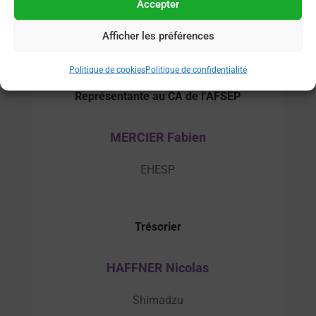
Accepter
ONIRIS – Groupe Flaveur – UMR CNRS 6144
Afficher les préférences
GEPEA
Vice-présidente
Politique de cookies
Politique de confidentialité
Représentante au CA de l’AFSEP
MERCIER Fabien
EHESP
Trésorier
HAFFNER Nicolas
Shimadzu