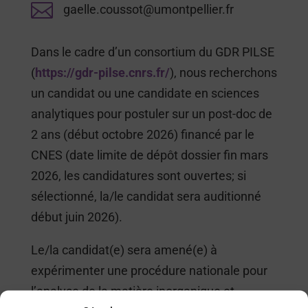

gaelle.coussot@umontpellier.fr
Dans le cadre d’un consortium du GDR PILSE
(
https://gdr-pilse.cnrs.fr/
), nous recherchons
un candidat ou une candidate en sciences
analytiques pour postuler sur un post-doc de
2 ans (début octobre 2026) financé par le
CNES (date limite de dépôt dossier fin mars
2026, les candidatures sont ouvertes; si
sélectionné, la/le candidat sera auditionné
début juin 2026).
Le/la candidat(e) sera amené(e) à
expérimenter une procédure nationale pour
l’analyse de la matière inorganique et