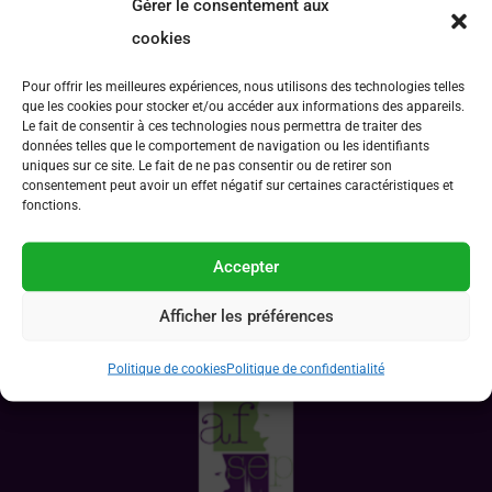
organique d’échantillons extraterrestres et
Gérer le consentement aux
de leurs analogues terrestres dans l’objectif
cookies
de comprendre l’origine de la matière du
Pour offrir les meilleures expériences, nous utilisons des technologies telles
système solaire.
que les cookies pour stocker et/ou accéder aux informations des appareils.
Le fait de consentir à ces technologies nous permettra de traiter des
L’ approche proposée est multi-analytique
données telles que le comportement de navigation ou les identifiants
uniques sur ce site. Le fait de ne pas consentir ou de retirer son
(HRMS, SFE, GC-MS/MS, nanoSIMS, …) et
consentement peut avoir un effet négatif sur certaines caractéristiques et
muti-laboratoires (15 labos impliqués). Le/la
fonctions.
candidat(e) devra être mobile sur le territoire
Accepter
national et sera en étroite collaboration avec
l’ensemble des laboratoires du consortium.
Afficher les préférences
Politique de cookies
Politique de confidentialité