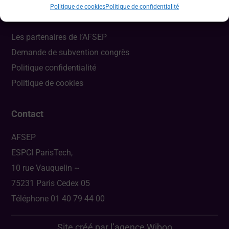
Politique de cookies
Politique de confidentialité
Liens utiles
Les partenaires de l’AFSEP
Demande de subvention congrès
Politique confidentialité
Politique de cookies
Contact
AFSEP
ESPCI ParisTech,
10 rue Vauquelin ~
75231 Paris Cedex 05
Téléphone 01 40 79 44 00
Site créé par l’agence
Wiboo