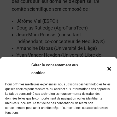
des cours sur leur domaine d’expertise. Ce
comité scientifique sera composé de :
Jérôme Vial (ESPCI)
Douglas Rutledge (AgroParisTech)
Jean-Marc Roussel (consultant
indépendant, co-concepteur de NeoLiCy®)
Amandine Dispas (Université de Liège)
Yvan Vander Heyden (Université Libre de
Bruxelles)
Gérer le consentement aux
cookies
Informations importantes :
Pour offrir les meilleures expériences, nous utilisons des technologies telles
Tous les inscrits à cette école auront
que les cookies pour stocker et/ou accéder aux informations des appareils.
l’occasion de présenter leurs travaux à
Le fait de consentir à ces technologies nous permettra de traiter des
données telles que le comportement de navigation ou les identifiants
l’oral sous forme de conférence.
uniques sur ce site. Le fait de ne pas consentir ou de retirer son
L’évènement est gratuit et comprend
consentement peut avoir un effet négatif sur certaines caractéristiques et
fonctions.
également l’hébergement en chambres