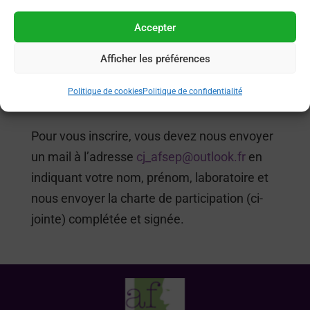
partagées et les repas. Les frais de
Accepter
transport restent à la charge des inscrits.
Si le nombre de candidature excède la
Afficher les préférences
capacité maximale (25), les candidatures
avec présentation orale seront
Politique de cookies
Politique de confidentialité
prioritaires.
Pour vous inscrire, vous devez nous envoyer
un mail à l’adresse
cj_afsep@outlook.fr
en
indiquant votre nom, prénom, laboratoire et
nous envoyer la charte de participation (ci-
jointe) complétée et signée.