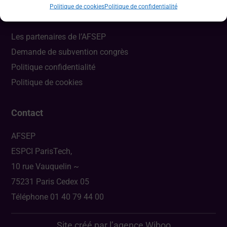
Politique de cookies
Politique de confidentialité
Liens utiles
Les partenaires de l’AFSEP
Demande de subvention congrès
Politique confidentialité
Politique de cookies
Contact
AFSEP
ESPCI ParisTech,
10 rue Vauquelin ~
75231 Paris Cedex 05
Téléphone 01 40 79 44 00
Site créé par l’agence
Wiboo