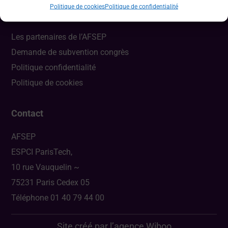
Politique de cookies
Politique de confidentialité
Liens utiles
Les partenaires de l’AFSEP
Demande de subvention congrès
Politique confidentialité
Politique de cookies
Contact
AFSEP
ESPCI ParisTech,
10 rue Vauquelin ~
75231 Paris Cedex 05
Téléphone 01 40 79 44 00
Site créé par l’agence
Wiboo