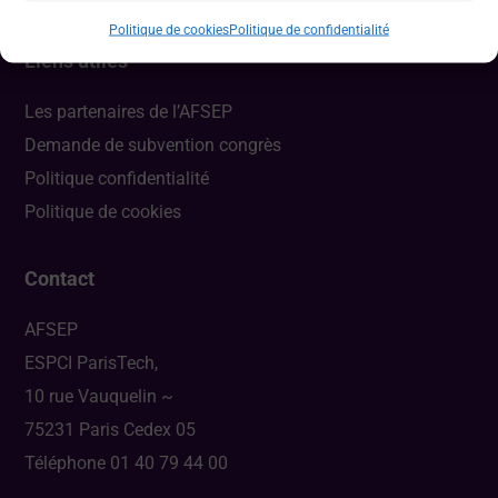
Politique de cookies
Politique de confidentialité
Liens utiles
Les partenaires de l’AFSEP
Demande de subvention congrès
Politique confidentialité
Politique de cookies
Contact
AFSEP
ESPCI ParisTech,
10 rue Vauquelin ~
75231 Paris Cedex 05
Téléphone 01 40 79 44 00