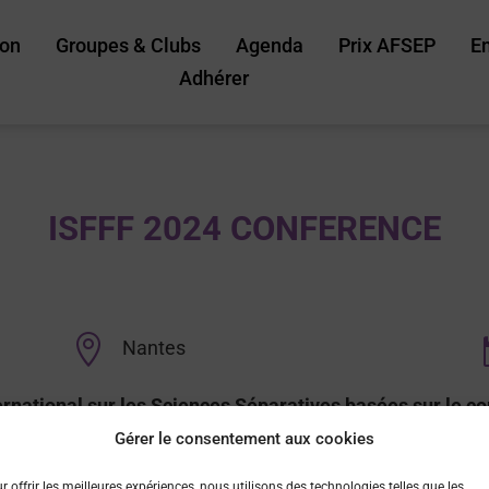
ion
Groupes & Clubs
Agenda
Prix AFSEP
E
Adhérer
ISFFF 2024 CONFERENCE

Nantes
national sur les Sciences Séparatives basées sur le cou
Gérer le consentement aux cookies
r offrir les meilleures expériences, nous utilisons des technologies telles que les