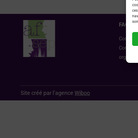
coo
ces
nav
son
FAQ
Comment
Comment 
organisé
Site créé par l’agence
Wiboo