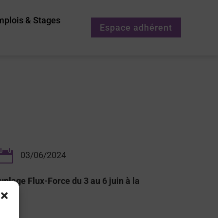
mplois & Stages
Espace adhérent

03/06/2024
plage Flux-Force du 3 au 6 juin à la