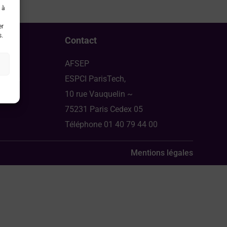
 à
er
s.
Contact
AFSEP
ongrès
ESPCI ParisTech,
10 rue Vauquelin ~
75231 Paris Cedex 05
Téléphone 01 40 79 44 00
Mentions légales