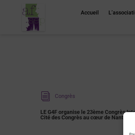
Accueil
L’associat
i
Congrès
LE G4F organise le 23ème Congrès Inter
Cité des Congrès au cœur de Nantes
Pou