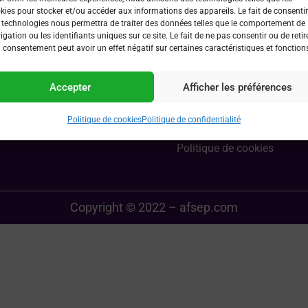
kies pour stocker et/ou accéder aux informations des appareils. Le fait de consentir
 technologies nous permettra de traiter des données telles que le comportement de
igation ou les identifiants uniques sur ce site. Le fait de ne pas consentir ou de retir
 consentement peut avoir un effet négatif sur certaines caractéristiques et fonction
Liens utiles
 devenir membre ?
Les partenaires de l’AFSEP
Accepter
Afficher les préférences
s’inscrire à un événement
Demande de subvention c
Politique de cookies
Politique de confidentialité
 par AFSEP ?
Politique confidentialité
Politique de cookies
Copyright © 2022 – afsep.com