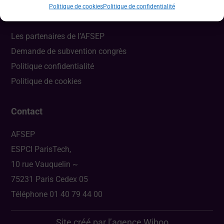
Politique de cookies
Politique de confidentialité
Liens utiles
Les partenaires de l’AFSEP
Demande de subvention congrès
Politique confidentialité
Politique de cookies
Contact
AFSEP
ESPCI ParisTech,
10 rue Vauquelin ~
75231 Paris Cedex 05
Téléphone 01 40 79 44 00
Site créé par l’agence
Wiboo