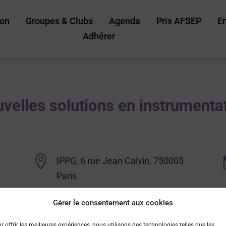
ion
Groupes & Clubs
Agenda
Prix AFSEP
E
Adhérer
velles solutions en instrumenta

IPPG, 6 rue Jean Calvin, 750005
Paris
Gérer le consentement aux cookies
r offrir les meilleures expériences, nous utilisons des technologies telles que les