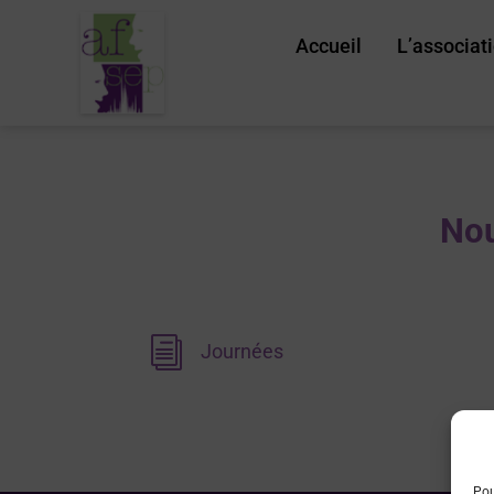
Accueil
L’associat
Nou
i
Journées
Pou