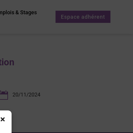
mplois & Stages
Espace adhérent
tion

20/11/2024