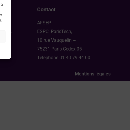
 à
Contact
er
s.
AFSEP
ongrès
ESPCI ParisTech,
10 rue Vauquelin ~
75231 Paris Cedex 05
Téléphone 01 40 79 44 00
Mentions légales