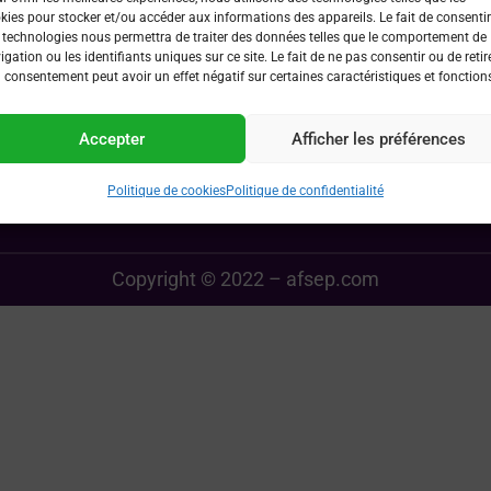
kies pour stocker et/ou accéder aux informations des appareils. Le fait de consentir
Liens utiles
 technologies nous permettra de traiter des données telles que le comportement de
igation ou les identifiants uniques sur ce site. Le fait de ne pas consentir ou de retir
 consentement peut avoir un effet négatif sur certaines caractéristiques et fonction
 devenir membre ?
Les partenaires de l’AFSEP
s’inscrire à un événement
Demande de subvention c
Accepter
Afficher les préférences
 par AFSEP ?
Politique confidentialité
Politique de cookies
Politique de cookies
Politique de confidentialité
Copyright © 2022 – afsep.com