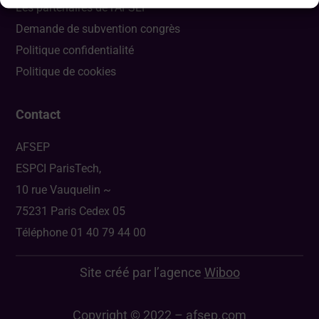
Les partenaires de l’AFSEP
Demande de subvention congrès
Politique confidentialité
Politique de cookies
Contact
AFSEP
ESPCI ParisTech,
10 rue Vauquelin ~
75231 Paris Cedex 05
Téléphone 01 40 79 44 00
Site créé par l’agence
Wiboo
Copyright © 2022 – afsep.com