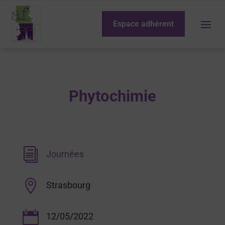
Espace adhérent
Phytochimie
i
Journées

Strasbourg

12/05/2022