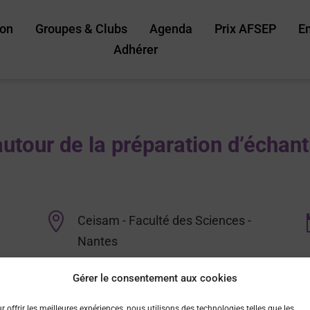
ion
Groupes & Clubs
Agenda
Prix AFSEP
E
Adhérer
tour de la préparation d’échan

Ceisam - Faculté des Sciences -
Nantes
Gérer le consentement aux cookies
r offrir les meilleures expériences, nous utilisons des technologies telles que les