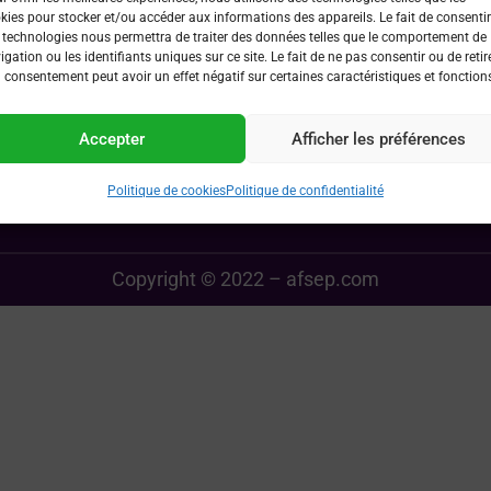
kies pour stocker et/ou accéder aux informations des appareils. Le fait de consentir
Liens utiles
 technologies nous permettra de traiter des données telles que le comportement de
igation ou les identifiants uniques sur ce site. Le fait de ne pas consentir ou de retir
 consentement peut avoir un effet négatif sur certaines caractéristiques et fonction
 devenir membre ?
Les partenaires de l’AFSEP
s’inscrire à un événement
Demande de subvention c
Accepter
Afficher les préférences
 par AFSEP ?
Politique confidentialité
Politique de cookies
Politique de cookies
Politique de confidentialité
Copyright © 2022 – afsep.com