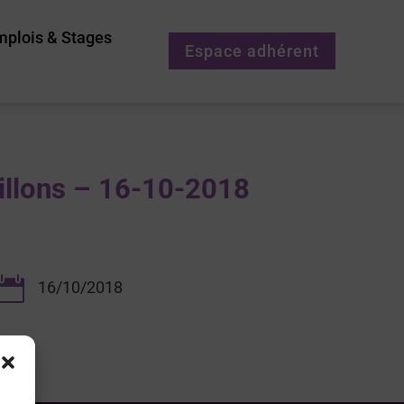
mplois & Stages
Espace adhérent
tillons – 16-10-2018

16/10/2018