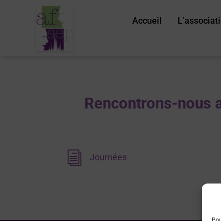
Accueil
L’associat
Rencontrons-nous au
i
Journées
Pou