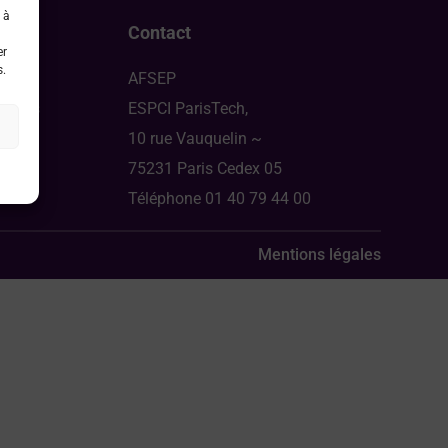
 à
Contact
er
s.
AFSEP
ongrès
ESPCI ParisTech,
10 rue Vauquelin ~
75231 Paris Cedex 05
Téléphone 01 40 79 44 00
Mentions légales