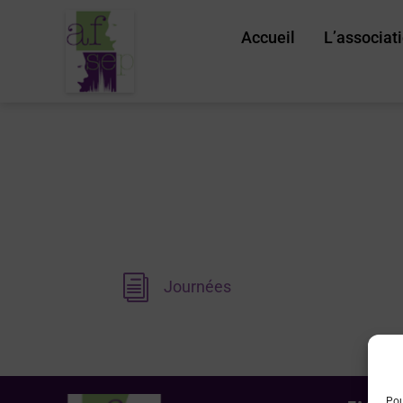
Accueil
L’associat
i
Journées
Pou