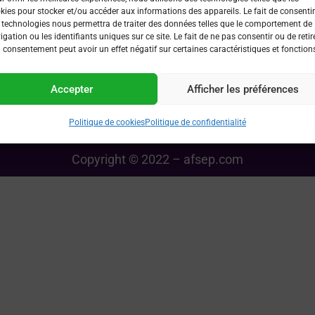
Liens utiles
kies pour stocker et/ou accéder aux informations des appareils. Le fait de consentir
 technologies nous permettra de traiter des données telles que le comportement de
 devenir membre ?
Les partenaires de l’AFSEP
igation ou les identifiants uniques sur ce site. Le fait de ne pas consentir ou de retir
 consentement peut avoir un effet négatif sur certaines caractéristiques et fonction
s’inscrire à un événement
Demande de subvention c
 par AFSEP ?
Politique confidentialité
Accepter
Afficher les préférences
Politique de cookies
Politique de cookies
Politique de confidentialité
Copyright © 2022 – afsep.com