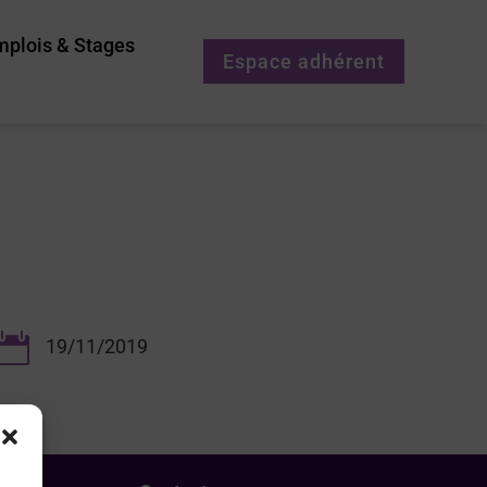
mplois & Stages
Espace adhérent

19/11/2019