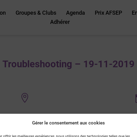
ion
Groupes & Clubs
Agenda
Prix AFSEP
E
Adhérer
Troubleshooting – 19-11-2019

Gérer le consentement aux cookies
r offrir les meilleures expériences, nous utilisons des technologies telles que les