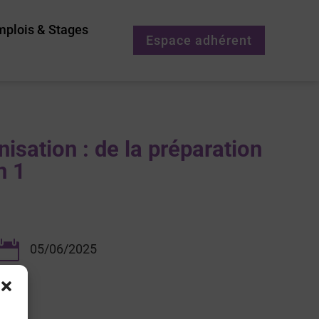
mplois & Stages
Espace adhérent
isation : de la préparation
n 1

05/06/2025