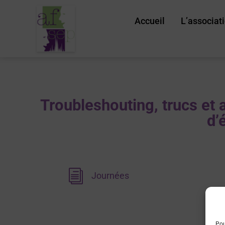
Accueil
L’associat
Troubleshouting, trucs et 
d’
i
Journées
Pou