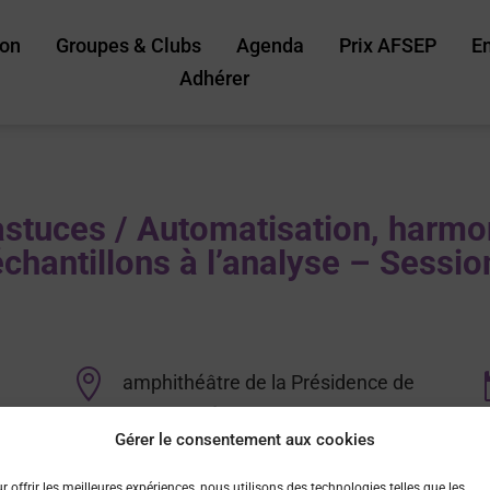
ion
Groupes & Clubs
Agenda
Prix AFSEP
E
Adhérer
astuces / Automatisation, harmon
échantillons à l’analyse – Sessio

amphithéâtre de la Présidence de
l’Université de Lorraine 34, cours
Gérer le consentement aux cookies
Léopold, Nancy
r offrir les meilleures expériences, nous utilisons des technologies telles que les