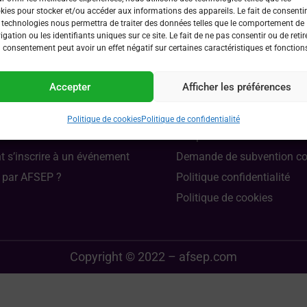
êleront le troubleshouting, truc & astuces et les problé
kies pour stocker et/ou accéder aux informations des appareils. Le fait de consentir
 technologies nous permettra de traiter des données telles que le comportement de
oratoire …. ).
igation ou les identifiants uniques sur ce site. Le fait de ne pas consentir ou de retir
 consentement peut avoir un effet négatif sur certaines caractéristiques et fonction
Accepter
Afficher les préférences
Liens utiles
Politique de cookies
Politique de confidentialité
 devenir membre ?
Les partenaires de l’AFSEP
s’inscrire à un événement
Demande de subvention c
 par AFSEP ?
Politique confidentialité
Politique de cookies
Copyright © 2022 – afsep.com