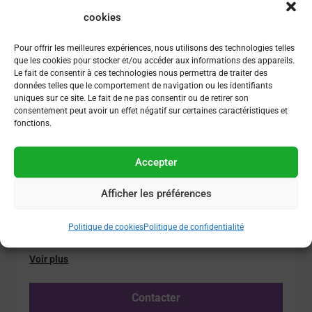
cookies
Pour offrir les meilleures expériences, nous utilisons des technologies telles
que les cookies pour stocker et/ou accéder aux informations des appareils.
Offre de thèse – Glycosylation /
Le fait de consentir à ces technologies nous permettra de traiter des
Vésicules extracellulaires /
données telles que le comportement de navigation ou les identifiants
Microfluidique
uniques sur ce site. Le fait de ne pas consentir ou de retirer son
consentement peut avoir un effet négatif sur certaines caractéristiques et
Institut Galien Paris-Saclay (UMR CNRS 8612),
fonctions.
Faculté de Pharmacie, Université Paris-Saclay, Orsay
Pour candidater contacter avant le 28
Accepter
Mars 2026 : sameh.obeid@universite-
paris-saclay.fr
Afficher les préférences
myriam.taverna@universite-paris-
saclay.fr Dossier de candidature : CV +
Lettre de motivation
Politique de cookies
Politique de confidentialité
Voir plus
Contacter