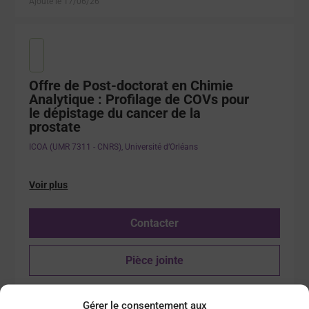
Ajouté le 17/06/26
Offre de Post-doctorat en Chimie
Analytique : Profilage de COVs pour
le dépistage du cancer de la
prostate
ICOA (UMR 7311 - CNRS), Université d’Orléans
Voir plus
Contacter
Pièce jointe
Ajouté le 02/04/26
Gérer le consentement aux