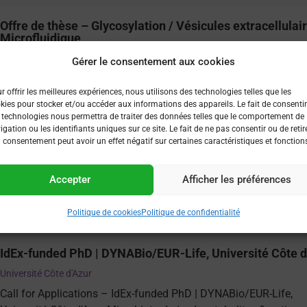
Offre de thèse – Glycosylation / Vésicules extracellulair
Microfluidique
Institut Galien Paris-Saclay (UMR CNRS 8612), Faculté de Pharmacie, Uni
Gérer le consentement aux cookies
Saclay, Orsay
Pour candidater contacter avant le 28 Mars 2026 :
r offrir les meilleures expériences, nous utilisons des technologies telles que les
kies pour stocker et/ou accéder aux informations des appareils. Le fait de consentir
sameh.obeid@universite-paris-saclay.fr
 technologies nous permettra de traiter des données telles que le comportement de
myriam.taverna@universite-paris-saclay.fr Dossier de candidatu
igation ou les identifiants uniques sur ce site. Le fait de ne pas consentir ou de retir
CV + Lettre de motivation
 consentement peut avoir un effet négatif sur certaines caractéristiques et fonction
Voir plus
Accepter
Afficher les préférences
 le 05/03/26
Politique de cookies
Politique de confidentialité
IdEx-funded PhD | DYNABio/EUR-Life, Université Côte 
Université Côte d'Azur
Call for Applications – IdEx-funded PhD | DYNABio/EUR-Life,