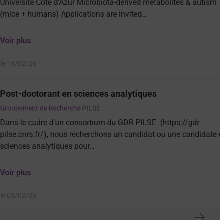
Université Côte d'Azur Microbiota-derived metabolites & autism
(mice + humans) Applications are invited…
Voir plus
 le 19/02/26
Post-doctorant en sciences analytiques
Groupement de Recherche PILSE
Dans le cadre d'un consortium du GDR PILSE (https://gdr-
pilse.cnrs.fr/), nous recherchons un candidat ou une candidate
sciences analytiques pour…
Voir plus
 le 03/02/26